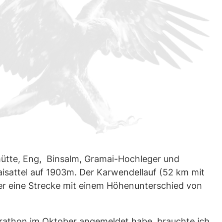
hütte, Eng, Binsalm, Gramai-Hochleger und
isattel auf 1903m. Der Karwendellauf (52 km mit
r eine Strecke mit einem Höhenunterschied von
athon im Oktober angemeldet habe, brauchte ich