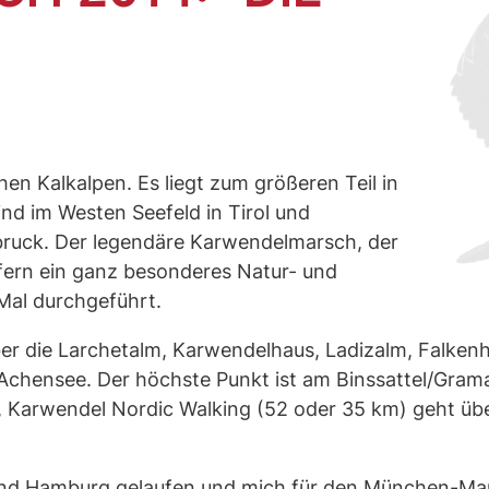
en Kalkalpen. Es liegt zum größeren Teil in
ind im Westen Seefeld in Tirol und
bruck. Der legendäre Karwendelmarsch, der
ern ein ganz besonderes Natur- und
 Mal durchgeführt.
r die Larchetalm, Karwendelhaus, Ladizalm, Falken
Achensee. Der höchste Punkt ist am Binssattel/Grama
 Karwendel Nordic Walking (52 oder 35 km) geht übe
und Hamburg gelaufen und mich für den München-Mar