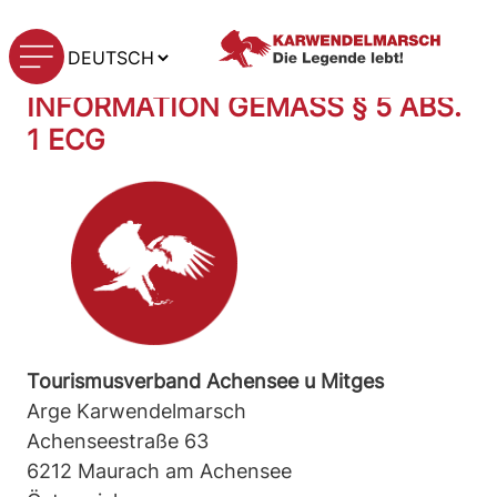
Zum
IMPRESSUM
Inhalt
Sprache
springen
auswählen
INFORMATION GEMÄSS § 5 ABS. 1
ECG
Tourismusverband Achensee u Mitges
Arge Karwendelmarsch
Achenseestraße 63
6212 Maurach am Achensee