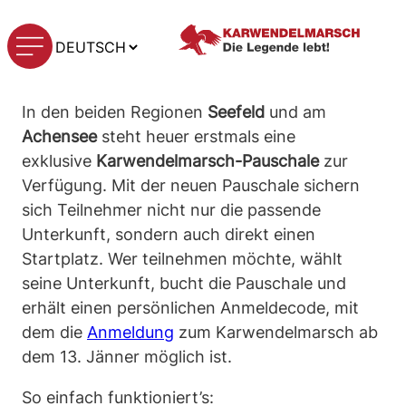
Zum
KARWENDELMARSCH
Inhalt
Sprache
PAUSCHALE
springen
auswählen
In den beiden Regionen
Seefeld
und am
Achensee
steht heuer erstmals eine
exklusive
Karwendelmarsch-Pauschale
zur
Verfügung. Mit der neuen Pauschale sichern
sich Teilnehmer nicht nur die passende
Unterkunft, sondern auch direkt einen
Startplatz. Wer teilnehmen möchte, wählt
seine Unterkunft, bucht die Pauschale und
erhält einen persönlichen Anmeldecode, mit
dem die
Anmeldung
zum Karwendelmarsch ab
dem 13. Jänner möglich ist.
So einfach funktioniert’s: