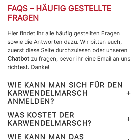
FAQS – HÄUFIG GESTELLTE
FRAGEN
Hier findet ihr alle häufig gestellten Fragen
sowie die Antworten dazu. Wir bitten euch,
zuerst diese Seite durchzulesen oder unseren
Chatbot
zu fragen, bevor ihr eine Email an uns
richtest. Danke!
WIE KANN MAN SICH FÜR DEN
KARWENDELMARSCH
ANMELDEN?
WAS KOSTET DER
Die Karwendelmarsch Anmeldung startet meist
KARWENDELMARSCH?
am Anfang des Jahres. Das genaue Datum
wird immer frühzeitig bekannt gegeben. Der
WIE KANN MAN DAS
2026 liegen die Startplatzgebühren inklusive