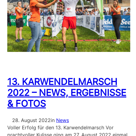
13. KARWENDELMARSCH
2022 – NEWS, ERGEBNISSE
& FOTOS
28. August 2022
in
News
Voller Erfolg für den 13. Karwendelmarsch Vor
prachtvoller Kulisse ging am 27. August 2022 einmal