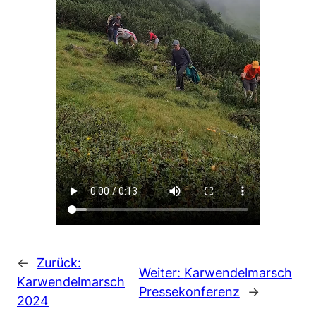
←
Zurück:
Weiter:
Karwendelmarsch
Karwendelmarsch
Pressekonferenz
→
2024